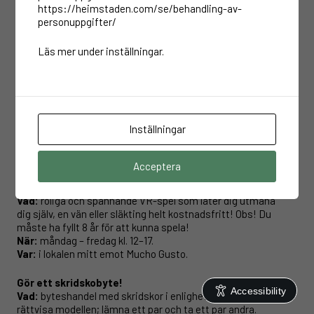
https://heimstaden.com/se/behandling-av-
personuppgifter/
Läs mer under inställningar.
30 JANUARI 2025
/
EVENTS
/
AKTUELLT
Vinterkul hos din granne!
Inställningar
Äntligen är det dags att sätta lite fart på februari! Vecka 8
kommer vi att ha massor av roliga aktiviteter för dig som
råkar vara ledig från jobb och skola. Titta själv!
Acceptera
Spela VR-spel
Vad:
roliga och spännande VR-spel som låter dig utmana
dig själv, en vän eller släkting helt kostnadsfritt! Obs! Du
måste ha fyllt 8 år för att kunna spela!
När:
måndag – fredag kl. 12–17.
Var:
i lokalen mitt emot Mucho Gusto.
Gör ett skridskobyte!
Accessibility
Vad:
byteshandel med skridskor i enlighet med den
rättvisa modellen; lämna ett par och ta ett par andra.