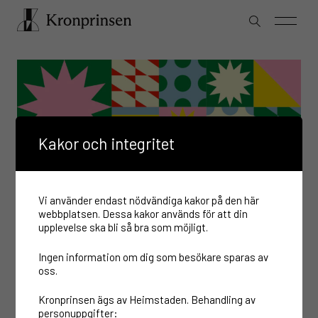
Kakor och integritet
Vi använder endast nödvändiga kakor på den här
webbplatsen. Dessa kakor används för att din
upplevelse ska bli så bra som möjligt.
Ingen information om dig som besökare sparas av
oss.
Kronprinsen ägs av Heimstaden. Behandling av
personuppgifter: