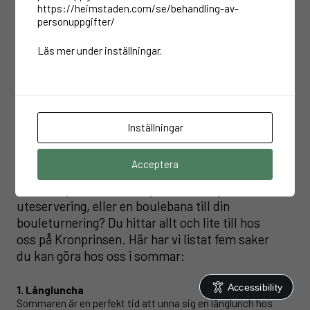
https://heimstaden.com/se/behandling-av-
personuppgifter/
Läs mer under inställningar.
27 MAJ 2025
/
OKATEGORISERADE
Lata sommardagar hos din
granne!
Inställningar
Saknar du någonting? Solskydd till näsan?
Acceptera
Marshmallows till grillen, plåster till benen,
take away till strandhänget, en trevlig liten
uteservering, eller en boulebana till din
bouleturnering? Du hittar allt och lite till hos
oss på Kronprinsen. Här har vi listat fem saker
du kan göra hos oss i sommar:
Accessibility
1. Långluncha
Sommaren är en perfekt tid att unna sig en långlunch hos