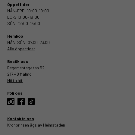
Öppettider
MÅN–FRE:
10:00-19:00
LÖR:
10:00–16:00
SÖN:
12:00–16:00
Hemköp
MÅN–SÖN: 07.00–23.00
Alla öppettider
Besök oss
Regementsgatan 52
217 48 Malmö
Hitta hit
Följ oss
@kronprinsen.malmo
Kronprinsen Malmo
TikTok
Kontakta oss
Kronprinsen ägs av
Heimstaden