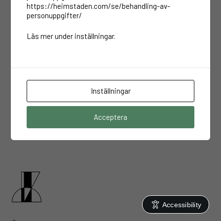
https://heimstaden.com/se/behandling-av-
Top Nails by Sonja
personuppgifter/
Läs mer under inställningar.
MÅN–FRE:
10:00-17:00
LÖR:
STÄNGT
SÖN:
STÄNGT
Kontakt
Inställningar
Maila oss
Besök vår hemsida
Acceptera
Accessibility