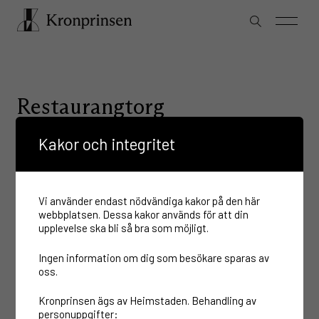
Restaurangtorg
MÅN:
11:00–19:00
Kakor och integritet
TIS:
11:00–19:00
ONS:
11:00–21:00
TOR:
11:00–21:00
FRE:
11:00–21:00
Vi använder endast nödvändiga kakor på den här
LÖR
11:00–21:00
SÖN
11:00–19:00
webbplatsen. Dessa kakor används för att din
upplevelse ska bli så bra som möjligt.
SE AVVIKANDE ÖPPETTIDER
Ingen information om dig som besökare sparas av
oss.
Kontakt
Kronprinsen ägs av Heimstaden. Behandling av
personuppgifter: