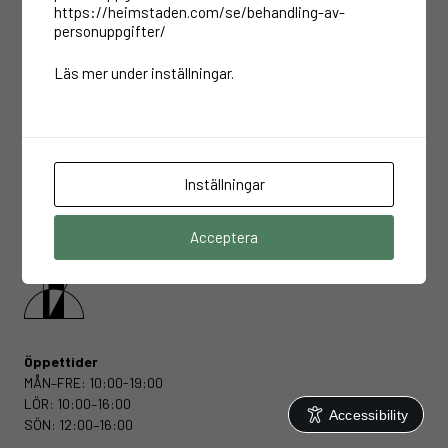
https://heimstaden.com/se/behandling-av-
Avvikande öppettider
personuppgifter/
Julafton,
2025-12-24
:
11:00–16:00
Juldagen,
2025-12-25
:
Stängt
Läs mer under inställningar.
Annandag jul,
2025-12-26
:
11:00–20:00
Nyårsafton,
2025-12-31
:
11:00–16:00
Nyårsdagen,
2026-01-01
:
11:00–20:00
Trettondag jul,
2026-01-06
:
11:00–20:00
Inställningar
Acceptera
Öppettider
MÅN–FRE:
10:00-19:00
LÖR:
10:00–16:00
Accessibility
SÖN:
12:00–16:00