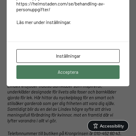
https://heimstaden.com/se/behandling-av-
personuppgifter/
Läs mer under inställningar.
Lindex
MÅN–FRE:
10:00-19:00
LÖR:
10:00–16:00
SÖN:
12:00–16:00
Inställningar
SE AVVIKANDE ÖPPETTIDER
Acceptera
Lindex erbjuder tidlösa damkläder som inspirerar,
underkläder designade för livets alla faser och barnkläder
gjorda för lek. Här hittar du nyckelplagg för en smart och
stilsäker garderob som ger dig friheten att vara dig själv.
Samtidigt blir du en del av Lindex högre syfte att driva
meningsfull förändring för kvinnor, mot en framtid där vi
lyfter varandra i allt vi gör.
Accessibility
Telefonnummer till butiken på Kronprinsen är 010-452 60 43.